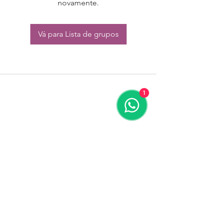
novamente.
Vá para Lista de grupos
1
CONTATO:
Whatsapp:
(11) 94832-4656
Email: contato@begym.com.br
Termos de
politica da empresa
e uso de
privacidade