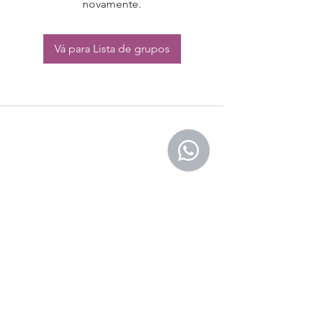
novamente.
Vá para Lista de grupos
CONTATO:
Whatsapp:
(11) 94832-4656
Email: contato@begym.com.br
Termos de
politica da empresa
e uso de
privacidade