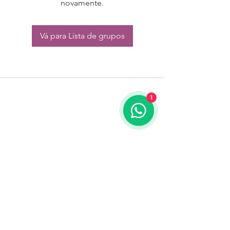
novamente.
Vá para Lista de grupos
1
CONTATO:
Whatsapp:
(11) 94832-4656
Email: contato@begym.com.br
Termos de
politica da empresa
e uso de
privacidade