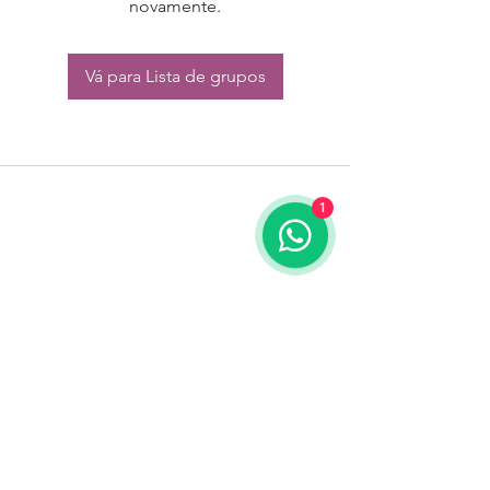
novamente.
Vá para Lista de grupos
1
CONTATO:
Whatsapp:
(11) 94832-4656
Email: contato@begym.com.br
Termos de
politica da empresa
e uso de
privacidade