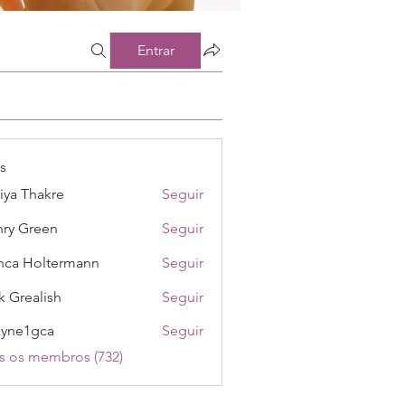
Entrar
s
iya Thakre
Seguir
ry Green
Seguir
nca Holtermann
Seguir
k Grealish
Seguir
ayne1gca
Seguir
1gca
s os membros (732)