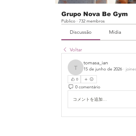
Grupo Nova Be Gym
Público
·
732 membros
Discussão
Mídia
Voltar
tomasa_ian
15 de junho de 2026
·
joine
tomasa_ian
0
0 comentário
コメントを追加…