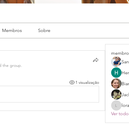
Membros
Sobre
membro
San
d the group.
Hen
1 visualização
Bia
Jac
lor
lorayne
Ver todo