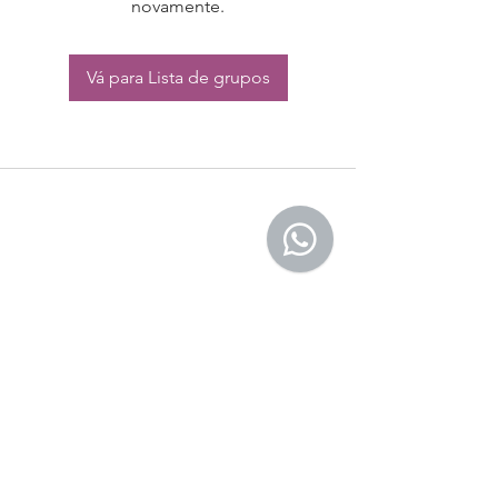
novamente.
Vá para Lista de grupos
CONTATO:
Whatsapp:
(11) 94832-4656
Email: contato@begym.com.br
Termos de
politica da empresa
e uso de
privacidade