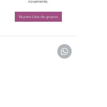
novamente.
Vá para Lista de grupos
CONTATO:
Whatsapp:
(11) 94832-4656
Email: contato@begym.com.br
Termos de
politica da empresa
e uso de
privacidade