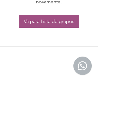
novamente.
Vá para Lista de grupos
CONTATO:
Whatsapp:
(11) 94832-4656
Email: contato@begym.com.br
Termos de
politica da empresa
e uso de
privacidade