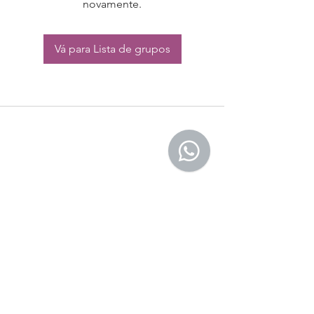
novamente.
Vá para Lista de grupos
CONTATO:
Whatsapp:
(11) 94832-4656
Email: contato@begym.com.br
Termos de
politica da empresa
e uso de
privacidade