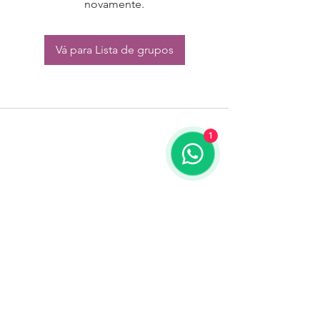
novamente.
Vá para Lista de grupos
1
CONTATO:
Whatsapp:
(11) 94832-4656
Email: contato@begym.com.br
Termos de
politica da empresa
e uso de
privacidade