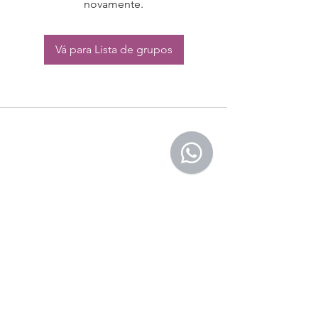
novamente.
Vá para Lista de grupos
CONTATO:
Whatsapp:
(11) 94832-4656
Email: contato@begym.com.br
Termos de
politica da empresa
e uso de
privacidade