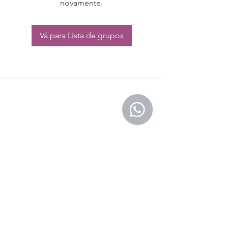
novamente.
Vá para Lista de grupos
CONTATO:
Whatsapp:
(11) 94832-4656
Email: contato@begym.com.br
Termos de
politica da empresa
e uso de
privacidade