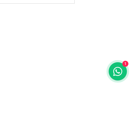
1
ENDEREÇO
:
Av Dr Cardoso de Melo, 422
Vila Olímpia São Paulo-SP