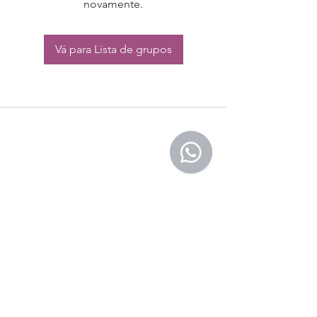
novamente.
Vá para Lista de grupos
CONTATO:
Whatsapp:
(11) 94832-4656
Email: contato@begym.com.br
Termos de
politica da empresa
e uso de
privacidade