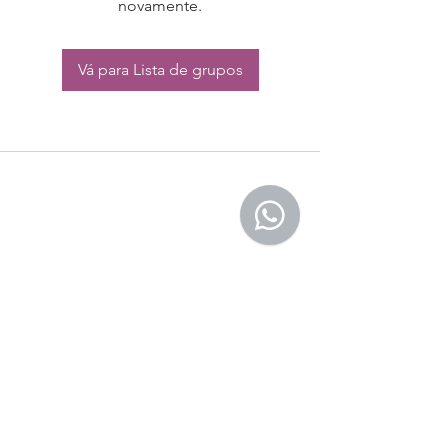
novamente.
Vá para Lista de grupos
CONTATO:
Whatsapp:
(11) 94832-4656
Email: contato@begym.com.br
Termos de
politica da empresa
e uso de
privacidade